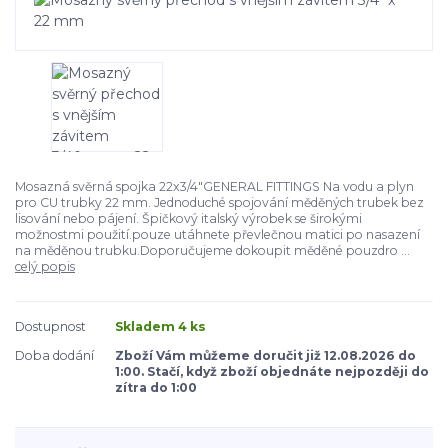
Mosazná svěrná spojka 22x3/4"GENERAL FITTINGS Na vodu a plyn
pro CU trubky 22 mm. Jednoduché spojování měděných trubek bez
lisování nebo pájení. Špičkový italský výrobek se širokými
možnostmi použití.pouze utáhnete převlečnou matici po nasazení
na měděnou trubku.Doporučujeme dokoupit měděné pouzdro ...
celý popis
Dostupnost
Skladem 4 ks
Doba dodání
Zboží Vám můžeme doručit již 12.08.2026 do
1:00. Stačí, když zboží objednáte nejpozději do
zítra do 1:00