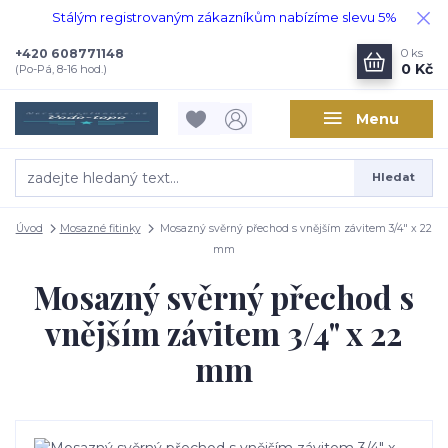
Stálým registrovaným zákazníkům nabízíme slevu 5%
+420 608771148
0
ks
0 Kč
(Po-Pá, 8-16 hod.)
Menu
Hledat
Úvod
Mosazné fitinky
Mosazný svěrný přechod s vnějším závitem 3/4" x 22
mm
Mosazný svěrný přechod s
vnějším závitem 3/4" x 22
mm