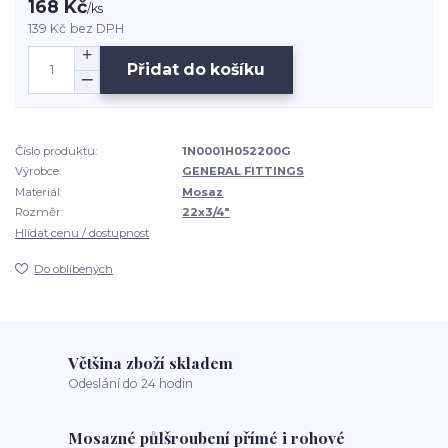
168 Kč
/
ks
139 Kč
bez DPH
Přidat do košíku
Číslo produktu:
1N0001H052200G
Výrobce:
GENERAL FITTINGS
Materiál:
Mosaz
Rozměr:
22x3/4"
Hlídat cenu / dostupnost
Do oblíbených
Většina zboží skladem
Odeslání do 24 hodin
Mosazné půlšroubení přímé i rohové