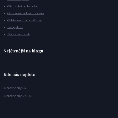
Obchodní podmínky
Ochrana osobních údajů
Odstoupení od smlouvy
Fotogalerie
Doprava vratek
Nejčtenější na blogu
Kde nás najdete
Albrechtičky 56
Albrechtičky, 742 55