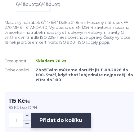
Mosazný nátrubek 6/4"x6/4" Délka-51,8mm Mosazný nátrubek FF –
270 MMS - STANDARD. Vyrobeno dle EN 1254-4 závitová mosazná
tvarovka – nátrubek mosazný s trubkovými válcovými závity G
vnitřní x vnitřní dle ISO 228-1. Bez povrchové úpravy.Český výrobce
fitinek je držitelem certifikátů ISO 9001, ISO 1...
celý popis
Dostupnost
Skladem 20 ks
Doba dodání
Zboží Vám můžeme doručit již 11.08.2026 do
1:00. Stačí, když zboží objednáte nejpozději do
zítra do 1:00
115 Kč
/
ks
95 Kč
bez DPH
Přidat do košíku