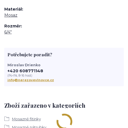
Materiál
Mosaz
Rozměr
6/4"
Potřebujete poradit?
Miroslav Drienko
+420 608771148
(Po-Pá, 8-16 hod.)
info@nerezovevlnovce.cz
Zboží zařazeno v kategoriích
Mosazné fitinky
Mosazné nátrubky