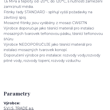
1,6 MPa a teploty od -20°C do 120°C, s nutností zamezení
zamrznutí média.
Fitinky řady STANDARD - splňují vyšší požadavky na
závitový spoj.
Mosazné fitinky jsou vyráběny z mosazi CW617N
Výrobce doporučuje jako těsnící materiál pro instalaci
mosazných tvarovek teflonovou pásku, těsnící teflonovou
šňůru
Výrobce NEDOPORUČUJE jako těsnící materiál pro
instalaci mosazných tvarovek konopí.
Doporučení výrobce pro instalace: rozvody vody,rozvody
pitné vody, rozvody topení, rozvody vzduchu
Parametry
Výrobce
S.V.I.S. TRADE a.s.