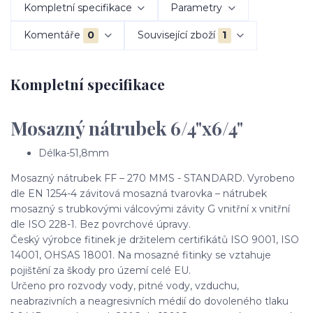
Kompletní specifikace
Parametry
Komentáře
0
Související zboží
1
Kompletní specifikace
Mosazný nátrubek 6/4"x6/4"
Délka-51,8mm
Mosazný nátrubek FF – 270 MMS - STANDARD. Vyrobeno
dle EN 1254-4 závitová mosazná tvarovka – nátrubek
mosazný s trubkovými válcovými závity G vnitřní x vnitřní
dle ISO 228-1. Bez povrchové úpravy.
Český výrobce fitinek je držitelem certifikátů ISO 9001, ISO
14001, OHSAS 18001. Na mosazné fitinky se vztahuje
pojištění za škody pro území celé EU.
Určeno pro rozvody vody, pitné vody, vzduchu,
neabrazivních a neagresivních médií do dovoleného tlaku