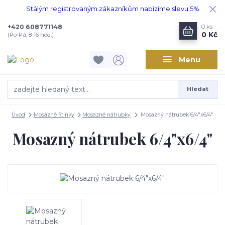
Stálým registrovaným zákazníkům nabízíme slevu 5%
+420 608771148
0
ks
0 Kč
(Po-Pá, 8-16 hod.)
Menu
Hledat
Úvod
Mosazné fitinky
Mosazné nátrubky
Mosazný nátrubek 6/4"x6/4"
Mosazný nátrubek 6/4"x6/4"