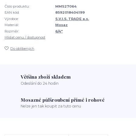
Číslo produktu:
MMS27064
EAN kód:
8592018404199
Výrobce:
S.V.I.S. TRADE a.s.
Materiál:
Mosaz
Rozměr:
6/4"
Hlídat cenu / dostupnost
Do oblíbených
Většina zboží skladem
Odeslání do 24 hodin
Mosazné půlšroubení přímé i rohové
Nelze jen tak koupit za tuto cenu