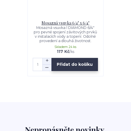
Mosazná vsuvka 6/4" x 6/4"
Mosazná vsuvka l DIAMOND 6/4"
pro pevné spojení závitových prvků
v instalacích vody a topení. Odolné
provedení a dlouhá životnost.
Skladem 24 ks
117 Kč
/
ks
Přidat do košíku
Nepropásněte novinky,