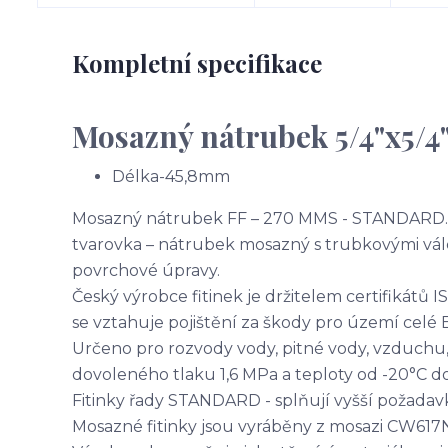
Kompletní specifikace
Mosazný nátrubek 5/4"x5/4
Délka-45,8mm
Mosazný nátrubek FF – 270 MMS - STANDARD. 
tvarovka – nátrubek mosazný s trubkovými válco
povrchové úpravy.
Český výrobce fitinek je držitelem certifikátů 
se vztahuje pojištění za škody pro území celé 
Určeno pro rozvody vody, pitné vody, vzduchu,
dovoleného tlaku 1,6 MPa a teploty od -20°C d
Fitinky řady STANDARD - splňují vyšší požadavk
Mosazné fitinky jsou vyráběny z mosazi CW617