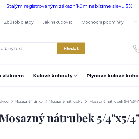
Stálým registrovaným zákazníkům nabízíme slevu 5%
Zbůsob platby
Jak nakupovat
Obchodní podmínky
Hledat
m vláknem
Kulové kohouty
Plynové kulové koho
Úvod
Mosazné fitinky
Mosazné nátrubky
Mosazný nátrubek 5/4"x5/4
Mosazný nátrubek 5/4"x5/4