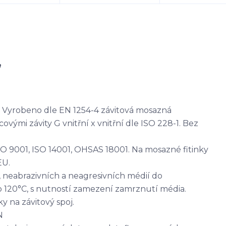
"
Vyrobeno dle EN 1254-4 závitová mosazná
vými závity G vnitřní x vnitřní dle ISO 228-1. Bez
ISO 9001, ISO 14001, OHSAS 18001. Na mosazné fitinky
EU.
 neabrazivních a neagresivních médií do
o 120°C, s nutností zamezení zamrznutí média.
y na závitový spoj.
N