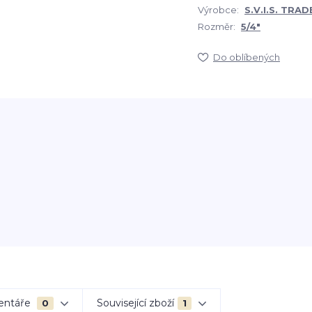
Výrobce:
S.V.I.S. TRADE
Rozměr:
5/4"
Do oblíbených
entáře
Související zboží
0
1