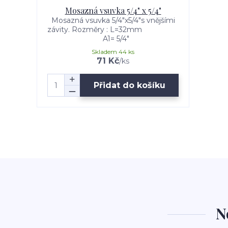
Mosazná vsuvka 5/4" x 5/4"
Mosazná vsuvka 5/4"x5/4"s vnějšími
závity. Rozměry : L=32mm
A1= 5/4"
Skladem 44 ks
71 Kč
/
ks
Přidat do košíku
N