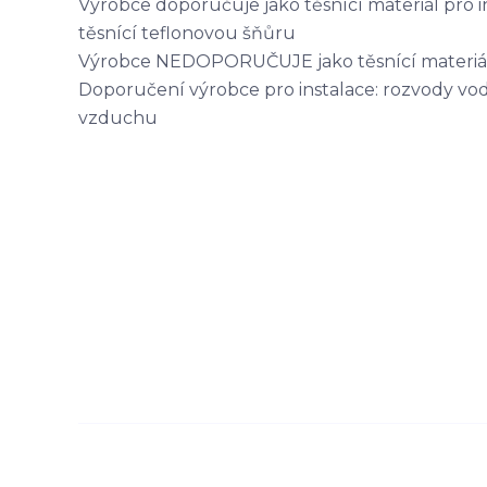
Výrobce doporučuje jako těsnící materiál pro 
těsnící teflonovou šňůru
Výrobce NEDOPORUČUJE jako těsnící materiál 
Doporučení výrobce pro instalace: rozvody vod
vzduchu