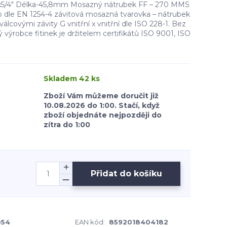
x5/4" Délka-45,8mm Mosazný nátrubek FF – 270 MMS
dle EN 1254-4 závitová mosazná tvarovka – nátrubek
lcovými závity G vnitřní x vnitřní dle ISO 228-1. Bez
výrobce fitinek je držitelem certifikátů ISO 9001, ISO
Skladem 42 ks
Zboží Vám můžeme doručit již
10.08.2026 do 1:00. Stačí, když
zboží objednáte nejpozději do
zítra do 1:00
Přidat do košíku
054
EAN kód:
8592018404182