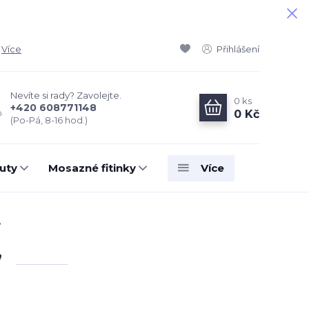
Více
Přihlášení
Nevíte si rady? Zavolejte.
0
ks
+420 608771148
0 Kč
(Po-Pá, 8-16 hod.)
uty
Mosazné fitinky
Více
"
"