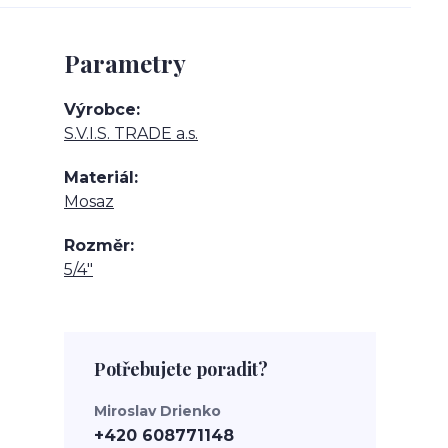
Parametry
Výrobce
S.V.I.S. TRADE a.s.
Materiál
Mosaz
Rozměr
5/4"
Potřebujete poradit?
Miroslav Drienko
+420 608771148