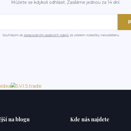
Můžete se kdykoli odhlásit. Zasíláme jednou za 14 dní.
P
Souhlasím se
zpracováním osobních údajů
za účelem rozesílky newsletteru.
jší na blogu
Kde nás najdete