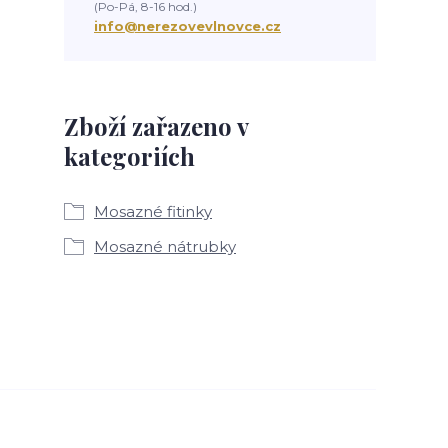
(Po-Pá, 8-16 hod.)
info@nerezovevlnovce.cz
Zboží zařazeno v
kategoriích
Mosazné fitinky
Mosazné nátrubky