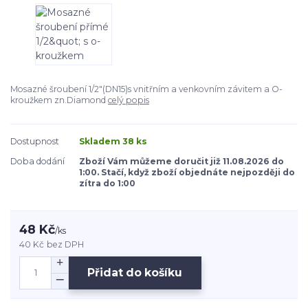
Mosazné šroubení 1/2"(DN15)s vnitřním a venkovním závitem a O-
kroužkem zn.Diamond
celý popis
Dostupnost
Skladem 38 ks
Doba dodání
Zboží Vám můžeme doručit již 11.08.2026 do
1:00. Stačí, když zboží objednáte nejpozději do
zítra do 1:00
48 Kč
/
ks
40 Kč
bez DPH
Přidat do košíku