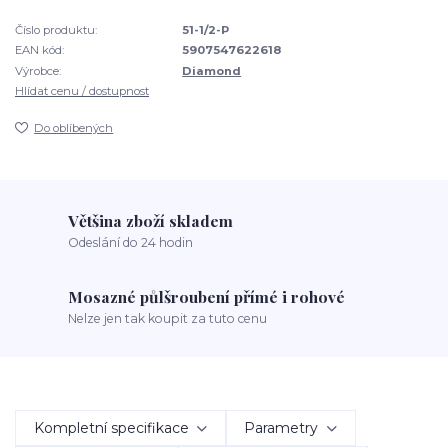
Číslo produktu:
51-1/2-P
EAN kód:
5907547622618
Výrobce:
Diamond
Hlídat cenu / dostupnost
Do oblíbených
Většina zboží skladem
Odeslání do 24 hodin
Mosazné půlšroubení přímé i rohové
Nelze jen tak koupit za tuto cenu
Kompletní specifikace
Parametry