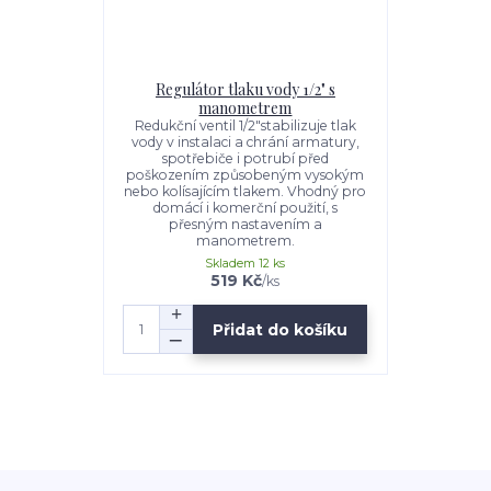
Regulátor tlaku vody 1/2" s
manometrem
Redukční ventil 1/2"stabilizuje tlak
vody v instalaci a chrání armatury,
spotřebiče i potrubí před
poškozením způsobeným vysokým
nebo kolísajícím tlakem. Vhodný pro
domácí i komerční použití, s
přesným nastavením a
manometrem.
Skladem 12 ks
519 Kč
/
ks
Přidat do košíku