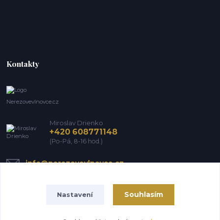
Kontakty
Nerezovevlnovce.cz
Miroslav Drienko
+420 608771148
(Po-Pá, 8-16 hod.)
info@nerezovevlnovce.cz
Souhlasím
Nastavení