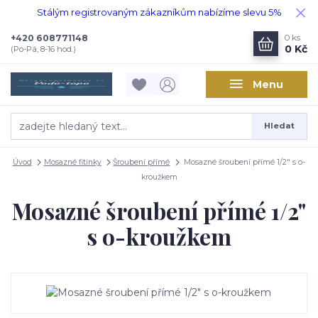
Stálým registrovaným zákazníkům nabízíme slevu 5%
+420 608771148
0
ks
0 Kč
(Po-Pá, 8-16 hod.)
Menu
Hledat
Úvod
Mosazné fitinky
Šroubení přímé
Mosazné šroubení přímé 1/2" s o-
kroužkem
Mosazné šroubení přímé 1/2"
s o-kroužkem