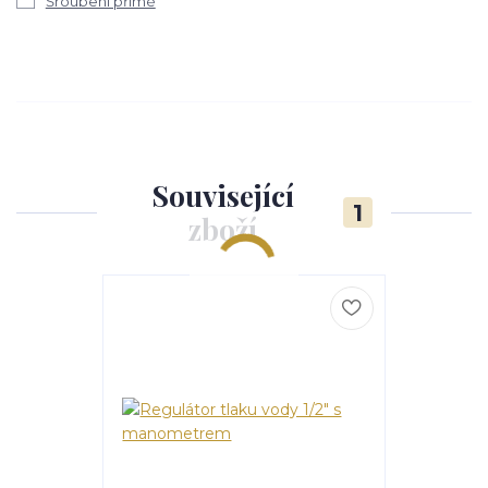
Šroubení přímé
Související
1
zboží