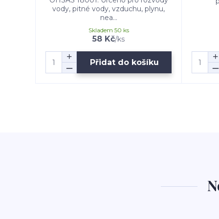
OHSAS 18001. Určeno pro rozvody
vody, pitné vody, vzduchu, plynu,
nea...
Skladem 50 ks
58 Kč
/
ks
Přidat do košíku
N