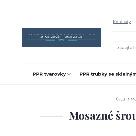
Kontakty
PPR tvarovky
PPR trubky se sklelný
Úvod
Mo
Mosazné šrou