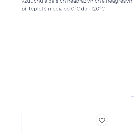
vzduchu a dalších neabrazivních a neagresivn
při teplotě media od 0°C do +120°C.