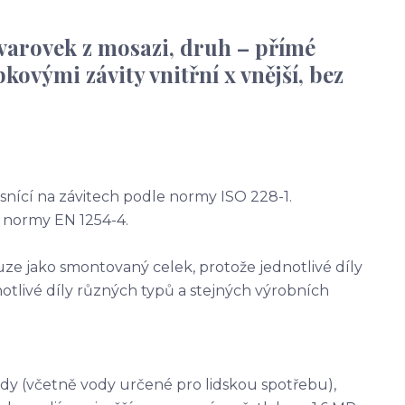
 tvarovek z mosazi, druh – přímé
ovými závity vnitřní x vnější, bez
ěsnící na závitech podle normy ISO 228-1.
 normy EN 1254-4.
e jako smontovaný celek, protože jednotlivé díly
tlivé díly různých typů a stejných výrobních
dy (včetně vody určené pro lidskou spotřebu),