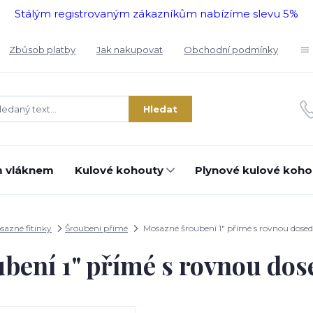
Stálým registrovaným zákazníkům nabízíme slevu 5%
Zbůsob platby
Jak nakupovat
Obchodní podmínky
Hledat
m vláknem
Kulové kohouty
Plynové kulové koho
sazné fitinky
Šroubení přímé
Mosazné šroubení 1" přímé s rovnou dosed
bení 1" přímé s rovnou dos