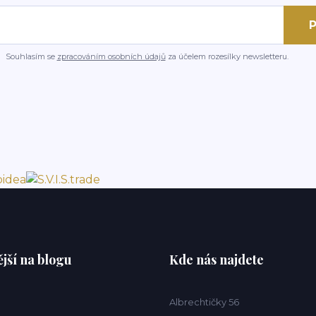
P
Souhlasím se
zpracováním osobních údajů
za účelem rozesílky newsletteru.
jší na blogu
Kde nás najdete
Albrechtičky 56