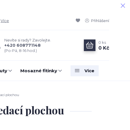
Více
Přihlášení
Nevíte si rady? Zavolejte.
0
ks
+420 608771148
0 Kč
(Po-Pá, 8-16 hod.)
uty
Mosazné fitinky
Více
ací plochou
edací plochou