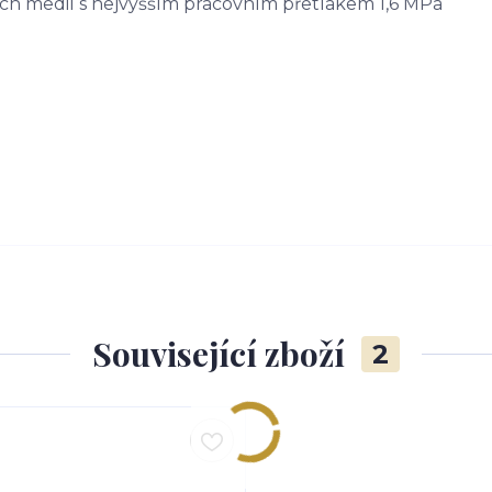
ích medií s nejvyšším pracovním přetlakem 1,6 MPa
Související zboží
2