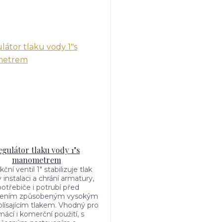
egulátor tlaku vody 1"s
manometrem
ní ventil 1" stabilizuje tlak
 instalaci a chrání armatury,
potřebiče i potrubí před
zením způsobeným vysokým
lísajícím tlakem. Vhodný pro
ácí i komerční použití, s