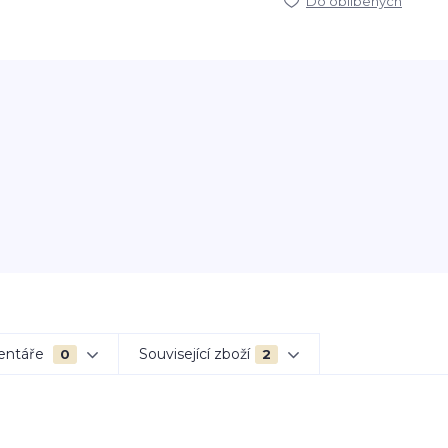
Do oblíbených
entáře
Související zboží
0
2