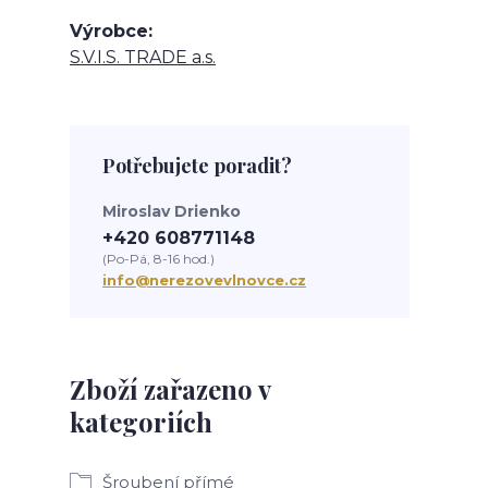
Výrobce
S.V.I.S. TRADE a.s.
Potřebujete poradit?
Miroslav Drienko
+420 608771148
(Po-Pá, 8-16 hod.)
info@nerezovevlnovce.cz
Zboží zařazeno v
kategoriích
Šroubení přímé