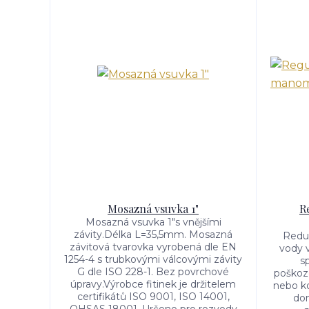
Mosazná vsuvka 1"
R
Mosazná vsuvka 1"s vnějšími
závity.Délka L=35,5mm. Mosazná
Redukč
závitová tvarovka vyrobená dle EN
vody v
1254-4 s trubkovými válcovými závity
s
G dle ISO 228-1. Bez povrchové
poško
úpravy.Výrobce fitinek je držitelem
nebo ko
certifikátů ISO 9001, ISO 14001,
dom