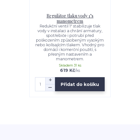
Regulátor tlaku vody 1"s
manometrem
Redukční ventil 1" stabilizuje tlak
vody v instalaci a chrání armatury,
spotřebiče i potrubí před
poškozením způsobeným vysokým
nebo kolísajícím tlakem. Vhodný pro
domácí i komerční použití, s
přesným nastavením a
manometrem.
Skladem 31 ks
619 Kč
/
ks
Přidat do košíku