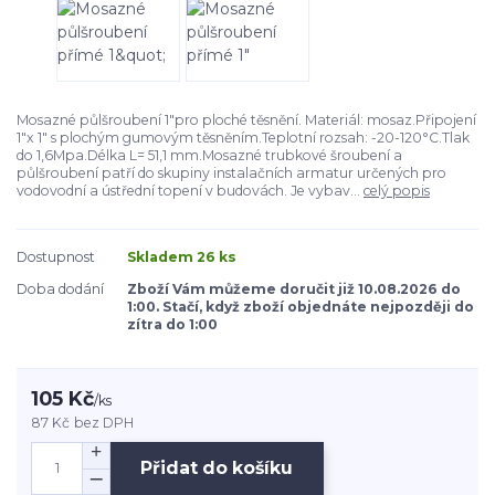
Mosazné půlšroubení 1"pro ploché těsnění. Materiál: mosaz.Připojení
1"x 1" s plochým gumovým těsněním.Teplotní rozsah: -20-120°C.Tlak
do 1,6Mpa.Délka L= 51,1 mm.Mosazné trubkové šroubení a
půlšroubení patří do skupiny instalačních armatur určených pro
vodovodní a ústřední topení v budovách. Je vybav...
celý popis
Dostupnost
Skladem 26 ks
Doba dodání
Zboží Vám můžeme doručit již 10.08.2026 do
1:00. Stačí, když zboží objednáte nejpozději do
zítra do 1:00
105 Kč
/
ks
87 Kč
bez DPH
Přidat do košíku