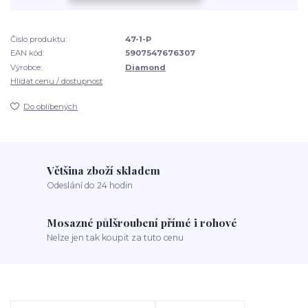
Číslo produktu:
47-1-P
EAN kód:
5907547676307
Výrobce:
Diamond
Hlídat cenu / dostupnost
Do oblíbených
Většina zboží skladem
Odeslání do 24 hodin
Mosazné půlšroubení přímé i rohové
Nelze jen tak koupit za tuto cenu