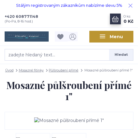
Stálým registrovaným zákazníkům nabízíme slevu 5%
+420 608771148
0
ks
0 Kč
(Po-Pá, 8-16 hod.)
Menu
Hledat
Úvod
Mosazné fitinky
Půlšroubení přímé
Mosazné půlšroubení přímé 1"
Mosazné půlšroubení přímé
1"