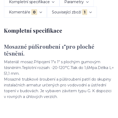
Kompletní specifikace
Parametry
Komentáře
0
Související zboží
1
Kompletní specifikace
Mosazné půlšroubení 1"pro ploché
těsnění.
Materiál: mosaz.Připojení 1"x 1" s plochým gumovým
těsněním.Teplotní rozsah: -20-120°C.Tlak do 1,6Mpa.Délka L=
51,1 mm.
Mosazné trubkové šroubení a půlšroubení patří do skupiny
instalačních armatur určených pro vodovodní a ústřední
topení v budovách. Je vybaven závitem typu G. K dispozici
v rovných a úhlových verzích.