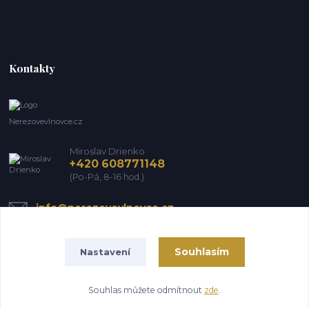
Kontakty
Nerezovevlnovce.cz
Miroslav Drienko
+420 608771148
(Po-Pá, 8-16 hod.)
info@nerezovevlnovce.cz
Souhlasím
Nastavení
Souhlas můžete odmítnout
zde
.
Vytvořeno na
Eshop-rychle.cz