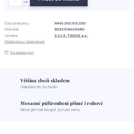
Číslo produktu:
MMS.550.015.050
EAN kód:
8592018403680
Výrobce:
S.V.I.S. TRADE a.s.
Hlídat cenu / dostupnost
Do oblíbených
Většina zboží skladem
Odeslání do 24 hodin
Mosazné půlšroubení přímé i rohové
Nelze jen tak koupit za tuto cenu