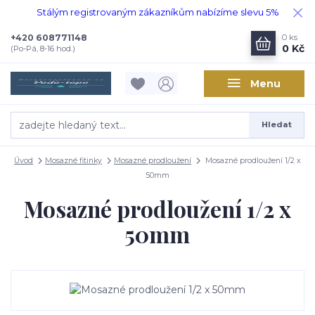
Stálým registrovaným zákazníkům nabízíme slevu 5%
+420 608771148
0
ks
0 Kč
(Po-Pá, 8-16 hod.)
Menu
Hledat
Úvod
Mosazné fitinky
Mosazné prodloužení
Mosazné prodloužení 1/2 x
50mm
Mosazné prodloužení 1/2 x
50mm