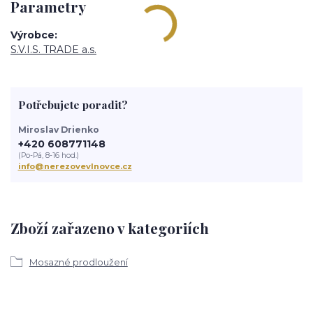
Parametry
Výrobce
S.V.I.S. TRADE a.s.
Potřebujete poradit?
Miroslav Drienko
+420 608771148
(Po-Pá, 8-16 hod.)
info@nerezovevlnovce.cz
Zboží zařazeno v kategoriích
Mosazné prodloužení