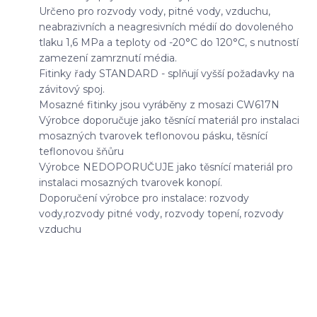
Určeno pro rozvody vody, pitné vody, vzduchu,
neabrazivních a neagresivních médií do dovoleného
tlaku 1,6 MPa a teploty od -20°C do 120°C, s nutností
zamezení zamrznutí média.
Fitinky řady STANDARD - splňují vyšší požadavky na
závitový spoj.
Mosazné fitinky jsou vyráběny z mosazi CW617N
Výrobce doporučuje jako těsnící materiál pro instalaci
mosazných tvarovek teflonovou pásku, těsnící
teflonovou šňůru
Výrobce NEDOPORUČUJE jako těsnící materiál pro
instalaci mosazných tvarovek konopí.
Doporučení výrobce pro instalace: rozvody
vody,rozvody pitné vody, rozvody topení, rozvody
vzduchu