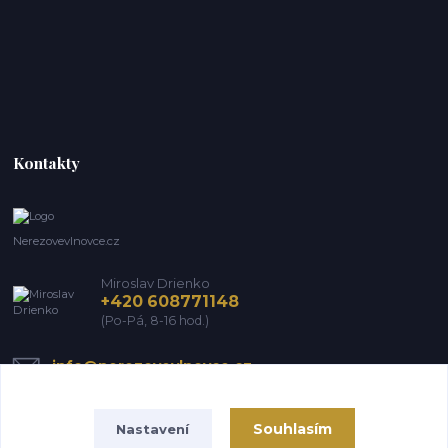
Kontakty
Nerezovevlnovce.cz
Miroslav Drienko
+420 608771148
(Po-Pá, 8-16 hod.)
info@nerezovevlnovce.cz
Souhlasím
Nastavení