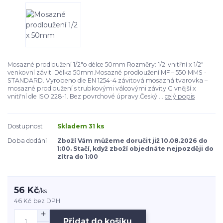
Mosazné prodloužení 1/2"o délce 50mm Rozměry: 1/2"vnitřní x 1/2"
venkovní závit. Délka 50mm.Mosazné prodloužení MF – 550 MMS -
STANDARD. Vyrobeno dle EN 1254-4 závitová mosazná tvarovka –
mosazné prodloužení s trubkovými válcovými závity G vnější x
vnitřní dle ISO 228-1. Bez povrchové úpravy.Český ...
celý popis
Dostupnost
Skladem 31 ks
Doba dodání
Zboží Vám můžeme doručit již 10.08.2026 do
1:00. Stačí, když zboží objednáte nejpozději do
zítra do 1:00
56 Kč
/
ks
46 Kč
bez DPH
Přidat do košíku