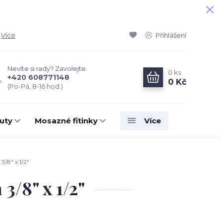
Více
Přihlášení
Nevíte si rady? Zavolejte.
0
ks
+420 608771148
0 Kč
(Po-Pá, 8-16 hod.)
uty
Mosazné fitinky
Více
/8" x 1/2"
/8" x 1/2"