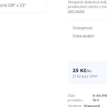
Mosazná obrácená redu
prodloužení závitů v ins
celý popis
Dostupnost
Doba dodání
25 Kč
/
ks
21 Kč
bez DPH
Číslo
K-60.PR
produktu:
15.Y.
Výrobce:
Diamond