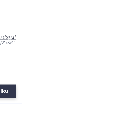
/2"x3/4"
2"x3/4"
šíku