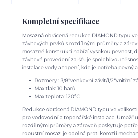
Kompletní specifikace
Mosazná obrácená redukce DIAMOND typu ve vel
závitových prvků s rozdílnými průměry a zárove
mosazné konstrukci nabízí vysokou pevnost, dl
závitové provedení zajišťuje spolehlivou těsnos
instalace vody a topení, kde je potřeba pevný a
Rozměry : 3/8"venkovní závit/1/2"vnitřní zá
Max.tlak: 10 barů
Max.teplota: 120°C
Redukce obrácená DIAMOND typu ve velikosti G
pro vodovodní a topenářské instalace. Umožň
rozdílnými průměry a zároveň poskytuje potře
robustní mosazi je odolná proti korozi i mechan