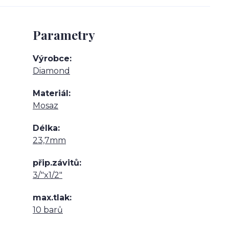
Parametry
Výrobce
Diamond
Materiál
Mosaz
Délka
23,7mm
přip.závitů
3/"x1/2"
max.tlak
10 barů