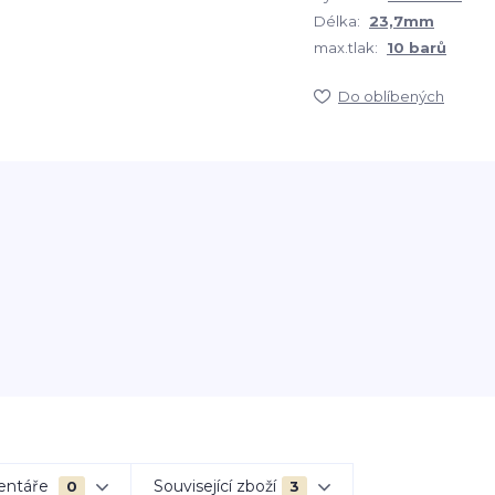
Délka:
23,7mm
max.tlak:
10 barů
Do oblíbených
entáře
Související zboží
0
3