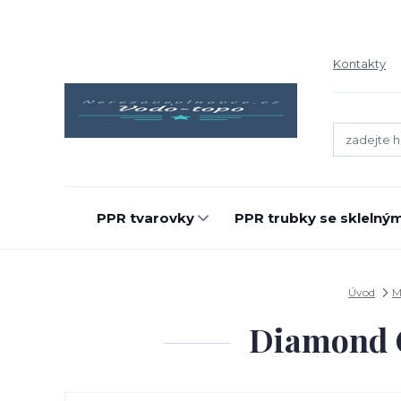
Kontakty
PPR tvarovky
PPR trubky se sklelný
Úvod
M
Diamond O