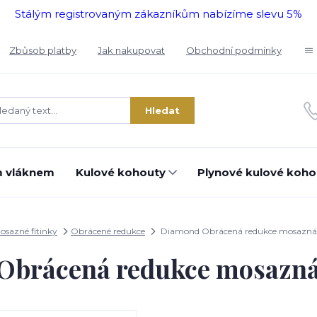
Stálým registrovaným zákazníkům nabízíme slevu 5%
Zbůsob platby
Jak nakupovat
Obchodní podmínky
Hledat
m vláknem
Kulové kohouty
Plynové kulové koho
osazné fitinky
Obrácené redukce
Diamond Obrácená redukce mosazná 3
brácená redukce mosazná 3