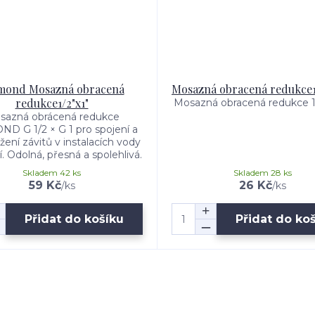
mond Mosazná obracená
Mosazná obracená redukce1
redukce1/2"x1"
Mosazná obracená redukce 1/
sazná obrácená redukce
D G 1/2 × G 1 pro spojení a
žení závitů v instalacích vody
. Odolná, přesná a spolehlivá.
Skladem 42 ks
Skladem 28 ks
59 Kč
26 Kč
/
ks
/
ks
Přidat do košíku
Přidat do ko