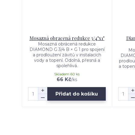
Mosazná obracená redukce 3/4"x1"
Dia
Mosazná obrácená redukce
DIAMOND G 3/4 B × G 1 pro spojení
Mo
a prodloužení závitů v instalacích
DIAMON
vody a topení. Odolná, přesná a
prodlou
spolehlivá.
a topení
Skladem 60 ks
66 Kč
/
ks
Přidat do košíku