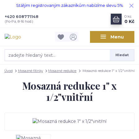
Stálým registrovaným zákazníkům nabízíme slevu 5%
+420 608771148
0
ks
0 Kč
(Po-Pá, 8-16 hod.)
Menu
Hledat
Úvod
Mosazné fitinky
Mosazné redukce
Mosazná redukce 1" x 1/2"vnitřní
Mosazná redukce 1" x
1/2"vnitřní