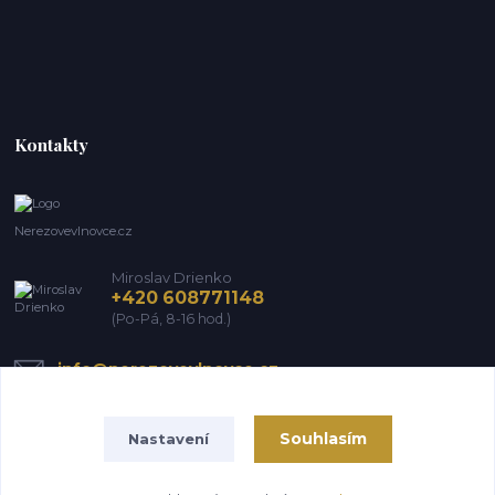
Kontakty
Nerezovevlnovce.cz
Miroslav Drienko
+420 608771148
(Po-Pá, 8-16 hod.)
info@nerezovevlnovce.cz
Souhlasím
Nastavení