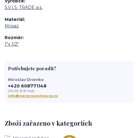
Výrobce
S.V.I.S. TRADE a.s.
Materiál
Mosaz
Rozměr
1"x 1/2"
Potřebujete poradit?
Miroslav Drienko
+420 608771148
(Po-Pá, 8-16 hod.)
info@nerezovevlnovce.cz
Zboží zařazeno v kategoriích
Mosazné redukce