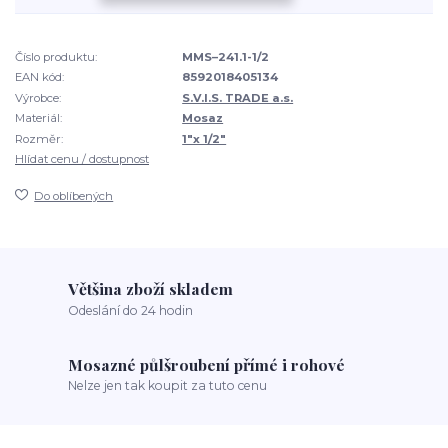
Číslo produktu:
MMS–241.1-1/2
EAN kód:
8592018405134
Výrobce:
S.V.I.S. TRADE a.s.
Materiál:
Mosaz
Rozměr:
1"x 1/2"
Hlídat cenu / dostupnost
Do oblíbených
Většina zboží skladem
Odeslání do 24 hodin
Mosazné půlšroubení přímé i rohové
Nelze jen tak koupit za tuto cenu