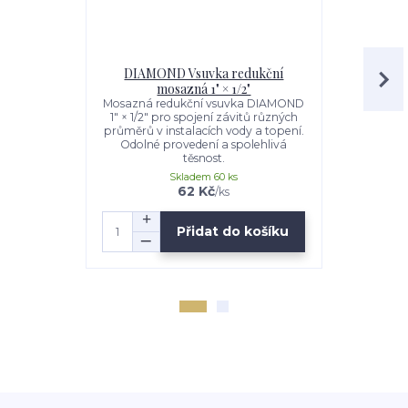
DIAMOND Vsuvka redukční
DIAMOND R
mosazná 1" × 1/2"
Mosazná redukční vsuvka DIAMOND
Mosazná re
1" × 1/2" pro spojení závitů různých
pro spojení
průměrů v instalacích vody a topení.
v instalací
Odolné provedení a spolehlivá
proveden
těsnost.
Skladem 60 ks
62 Kč
/
ks
Přidat do košíku