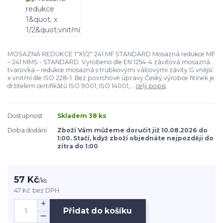
MOSAZNÁ REDUKCE 1"X1/2" 241 MF STANDARD Mosazná redukce MF
– 241 MMS - STANDARD. Vyrobeno dle EN 1254-4 závitová mosazná
tvarovka – redukce mosazná s trubkovými válcovými závity G vnější
x vnitřní dle ISO 228-1. Bez povrchové úpravy.Český výrobce fitinek je
držitelem certifikátů ISO 9001, ISO 14001,...
celý popis
Dostupnost
Skladem 38 ks
Doba dodání
Zboží Vám můžeme doručit již 10.08.2026 do
1:00. Stačí, když zboží objednáte nejpozději do
zítra do 1:00
57 Kč
/
ks
47 Kč
bez DPH
Přidat do košíku