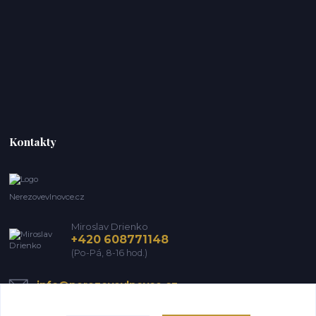
Kontakty
Nerezovevlnovce.cz
Miroslav Drienko
+420 608771148
(Po-Pá, 8-16 hod.)
info@nerezovevlnovce.cz