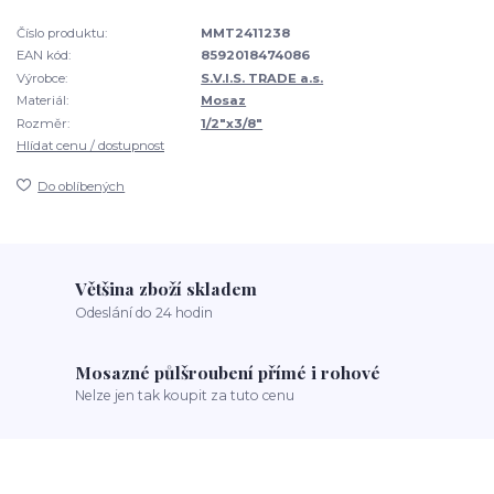
Číslo produktu:
MMT2411238
EAN kód:
8592018474086
Výrobce:
S.V.I.S. TRADE a.s.
Materiál:
Mosaz
Rozměr:
1/2"x3/8"
Hlídat cenu / dostupnost
Do oblíbených
Většina zboží skladem
Odeslání do 24 hodin
Mosazné půlšroubení přímé i rohové
Nelze jen tak koupit za tuto cenu