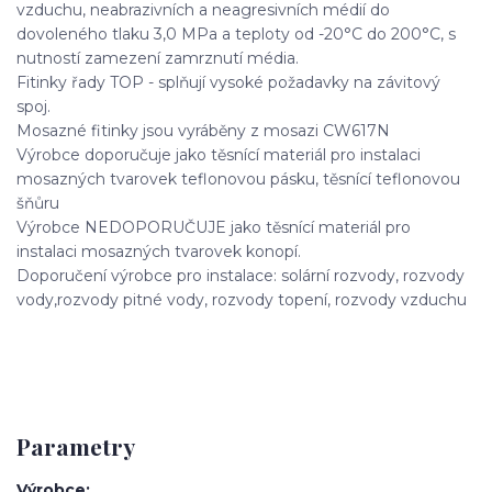
vzduchu, neabrazivních a neagresivních médií do
dovoleného tlaku 3,0 MPa a teploty od -20°C do 200°C, s
nutností zamezení zamrznutí média.
Fitinky řady TOP - splňují vysoké požadavky na závitový
spoj.
Mosazné fitinky jsou vyráběny z mosazi CW617N
Výrobce doporučuje jako těsnící materiál pro instalaci
mosazných tvarovek teflonovou pásku, těsnící teflonovou
šňůru
Výrobce NEDOPORUČUJE jako těsnící materiál pro
instalaci mosazných tvarovek konopí.
Doporučení výrobce pro instalace: solární rozvody, rozvody
vody,rozvody pitné vody, rozvody topení, rozvody vzduchu
Parametry
Výrobce