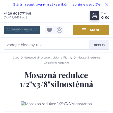
Stálým registrovaným zákazníkům nabízíme slevu 5%
+420 608771148
0
ks
0 Kč
(Po-Pá, 8-16 hod.)
Menu
Hledat
Úvod
Nerezové vlnovcové trubky
Fitinky
Mosazná redukce
1/2"x3/8"silnostěnná
Mosazná redukce
1/2"x3/8"silnostěnná