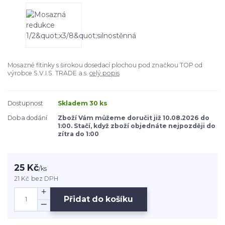
Mosazné fitinky s širokou dosedací plochou pod značkou TOP od
výrobce S.V.I.S. TRADE a.s.
celý popis
Dostupnost
Skladem 30 ks
Doba dodání
Zboží Vám můžeme doručit již 10.08.2026 do
1:00. Stačí, když zboží objednáte nejpozději do
zítra do 1:00
25 Kč
/
ks
21 Kč
bez DPH
Přidat do košíku