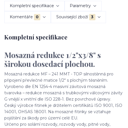
Kompletní specifikace
Parametry
Komentáře
0
Související zboží
3
Kompletní specifikace
Mosazná redukce 1/2"x3/8" s
širokou dosedací plochou.
Mosazná redukce MF – 241 MMT - TOP silnostěnná pro
připojení převlečné matice 1/2" s plochým těsněním.
Vyrobeno dle EN 1254-4 masivní závitová mosazná
tvarovka – redukce mosazná s trubkovými válcovými závity
G vnější x vnitřní dle ISO 228-1. Bez povrchové úpravy.
Český výrobce fitinek je držitelem certifikátů ISO 9001, ISO
14001, OHSAS 18001. Na mosazné fitinky se vztahuje
pojištění za škody pro území celé EU.
Určeno pro solární rozvody, rozvody vody, pitné vody,