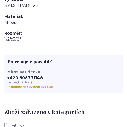
S.V.I.S. TRADE a.s.
Materiál
Mosaz
Rozměr
1/2"x3/8"
Potřebujete poradit?
Miroslav Drienko
+420 608771148
(Po-Pá, 8-16 hod.)
info@nerezovevlnovce.cz
Zboží zařazeno v kategoriích
Fitinky