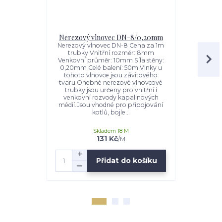
Nerezový vlnovec DN-8/0,20mm
Ruční lis
Nerezový vlnovec DN-8 Cena za 1m
trubky Vnitřní rozměr: 8mm
Ruční lis
Venkovní průměr: 10mm Síla stěny:
vlnovcové n
0,20mm Celé balení: 50m Vlnky u
slouží pro 
tohoto vlnovce jsou závitového
nerezového 
tvaru Ohebné nerezové vlnovcové
vlnky se slis
trubky jsou určeny pro vnitřní i
k
venkovní rozvody kapalinových
médií.Jsou vhodné pro připojování
kotlů, bojle...
Skladem 18 M
131 Kč
/
M
Přidat do košíku