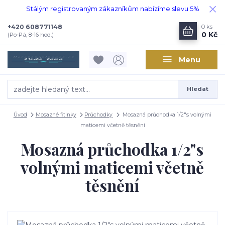
Stálým registrovaným zákazníkům nabízíme slevu 5%
+420 608771148
0
ks
0 Kč
(Po-Pá, 8-16 hod.)
Menu
Hledat
Úvod
Mosazné fitinky
Průchodky
Mosazná průchodka 1/2"s volnými
maticemi včetně těsnění
Mosazná průchodka 1/2"s
volnými maticemi včetně
těsnění