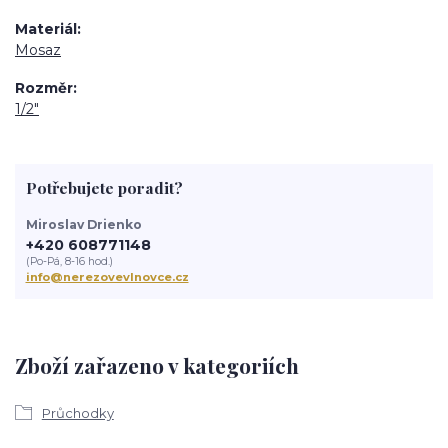
Materiál
Mosaz
Rozměr
1/2"
Potřebujete poradit?
Miroslav Drienko
+420 608771148
(Po-Pá, 8-16 hod.)
info@nerezovevlnovce.cz
Zboží zařazeno v kategoriích
Průchodky