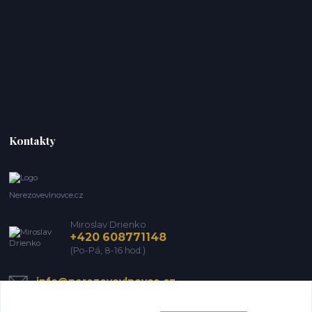
Kontakty
Nerezovevlnovce.cz
Miroslav Drienko
+420 608771148
(Po-Pá, 8-16 hod.)
info@nerezovevlnovce.cz