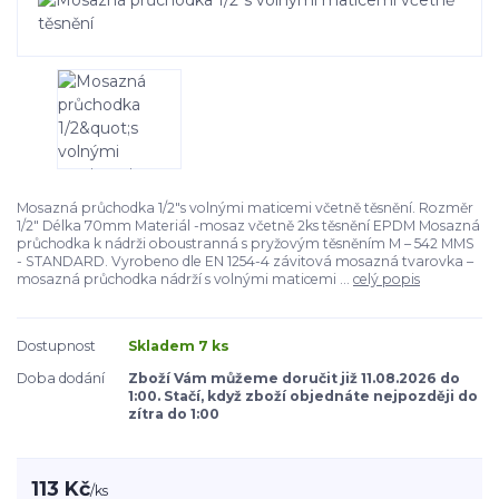
Mosazná průchodka 1/2"s volnými maticemi včetně těsnění. Rozměr
1/2" Délka 70mm Materiál -mosaz včetně 2ks těsnění EPDM Mosazná
průchodka k nádrži oboustranná s pryžovým těsněním M – 542 MMS
- STANDARD. Vyrobeno dle EN 1254-4 závitová mosazná tvarovka –
mosazná průchodka nádrží s volnými maticemi ...
celý popis
Dostupnost
Skladem 7 ks
Doba dodání
Zboží Vám můžeme doručit již 11.08.2026 do
1:00. Stačí, když zboží objednáte nejpozději do
zítra do 1:00
113 Kč
/
ks