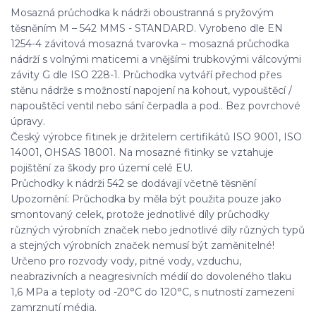
Mosazná průchodka k nádrži oboustranná s pryžovým
těsněním M – 542 MMS - STANDARD. Vyrobeno dle EN
1254-4 závitová mosazná tvarovka – mosazná průchodka
nádrží s volnými maticemi a vnějšími trubkovými válcovými
závity G dle ISO 228-1. Průchodka vytváří přechod přes
stěnu nádrže s možností napojení na kohout, vypouštěcí /
napouštěcí ventil nebo sání čerpadla a pod.. Bez povrchové
úpravy.
Český výrobce fitinek je držitelem certifikátů ISO 9001, ISO
14001, OHSAS 18001. Na mosazné fitinky se vztahuje
pojištění za škody pro území celé EU.
Průchodky k nádrži 542 se dodávají včetně těsnění
Upozornění: Průchodka by měla být použita pouze jako
smontovaný celek, protože jednotlivé díly průchodky
různých výrobních značek nebo jednotlivé díly různých typů
a stejných výrobních značek nemusí být zaměnitelné!
Určeno pro rozvody vody, pitné vody, vzduchu,
neabrazivních a neagresivních médií do dovoleného tlaku
1,6 MPa a teploty od -20°C do 120°C, s nutností zamezení
zamrznutí média.