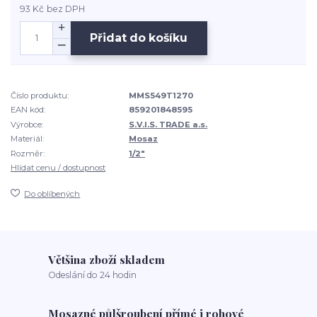
93 Kč
bez DPH
Přidat do košíku
Číslo produktu:
MMS549T1270
EAN kód:
859201848595
Výrobce:
S.V.I.S. TRADE a.s.
Materiál:
Mosaz
Rozměr:
1/2"
Hlídat cenu / dostupnost
Do oblíbených
Většina zboží skladem
Odeslání do 24 hodin
Mosazné půlšroubení přímé i rohové