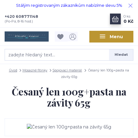
Stálým registrovaným zákazníkům nabízíme slevu 5%
+420 608771148
0
ks
0 Kč
(Po-Pá, 8-16 hod.)
Menu
Hledat
Úvod
Mosazné fitinky
Spojovací materiál
Česaný len 100g+pasta na
závity 65g
Česaný len 100g+pasta na
závity 65g