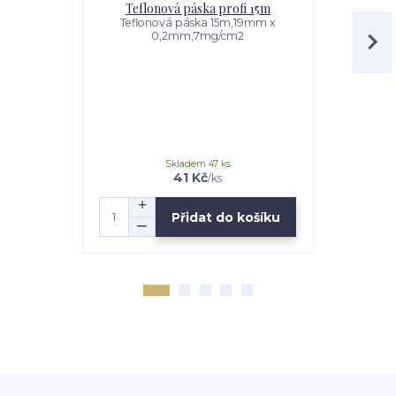
Teflonová páska profi 15m
Te
závit
Teflonová páska 15m,19mm x
0,2mm,7mg/cm2
Těsnící šň
pro závitov
pitná voda
150m 
Skladem 47 ks
41 Kč
/
ks
Přidat do košíku