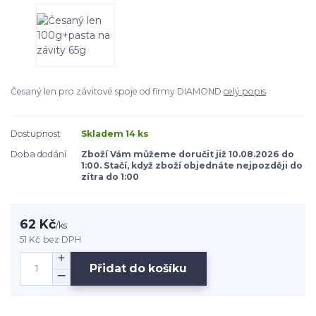
Česaný len pro závitové spoje od firmy DIAMOND
celý popis
Dostupnost
Skladem 14 ks
Doba dodání
Zboží Vám můžeme doručit již 10.08.2026 do
1:00. Stačí, když zboží objednáte nejpozději do
zítra do 1:00
62 Kč
/
ks
51 Kč
bez DPH
Přidat do košíku