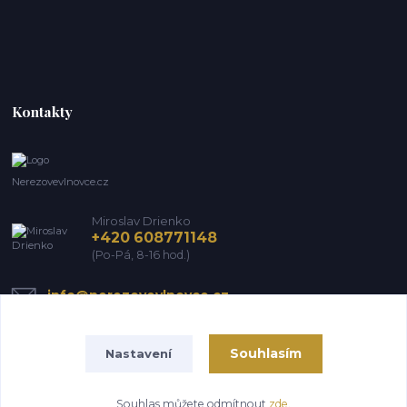
Kontakty
Nerezovevlnovce.cz
Miroslav Drienko
+420 608771148
(Po-Pá, 8-16 hod.)
info@nerezovevlnovce.cz
Souhlasím
Nastavení
Souhlas můžete odmítnout
zde
.