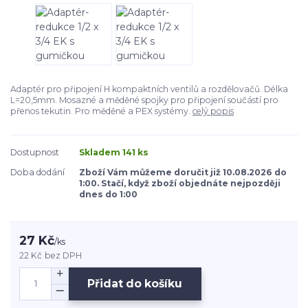
Adaptér pro připojení H kompaktních ventilů a rozdělovačů. Délka
L=20,5mm. Mosazné a měděné spojky pro připojení součástí pro
přenos tekutin. Pro měděné a PEX systémy.
celý popis
Dostupnost
Skladem 141 ks
Doba dodání
Zboží Vám můžeme doručit již 10.08.2026 do
1:00. Stačí, když zboží objednáte nejpozději
dnes do 1:00
27 Kč
/
ks
22 Kč
bez DPH
Přidat do košíku