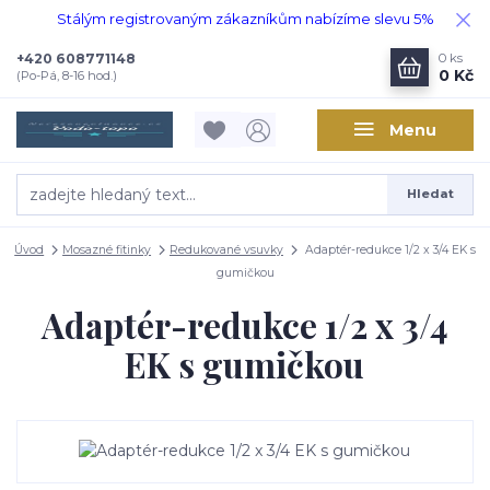
Stálým registrovaným zákazníkům nabízíme slevu 5%
+420 608771148
0
ks
0 Kč
(Po-Pá, 8-16 hod.)
Menu
Hledat
Úvod
Mosazné fitinky
Redukované vsuvky
Adaptér-redukce 1/2 x 3/4 EK s
gumičkou
Adaptér-redukce 1/2 x 3/4
EK s gumičkou