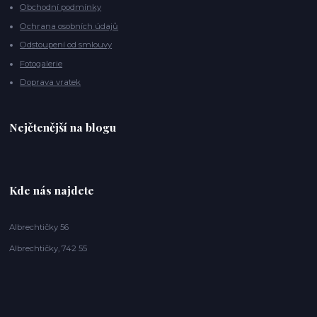
Obchodní podmínky
Ochrana osobních údajů
Odstoupení od smlouvy
Fotogalerie
Doprava vratek
Nejčtenější na blogu
Kde nás najdete
Albrechtičky 56
Albrechtičky, 742 55