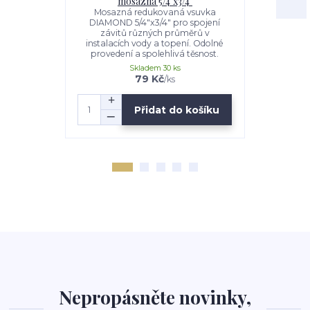
mosazná 5/4"x3/4"
Mosazná re
6/4"x1" pro
Mosazná redukovaná vsuvka
průměrů v in
DIAMOND 5/4"x3/4" pro spojení
Odolné p
závitů různých průměrů v
instalacích vody a topení. Odolné
provedení a spolehlivá těsnost.
Skladem 30 ks
79 Kč
/
ks
Přidat do košíku
Nepropásněte novinky,