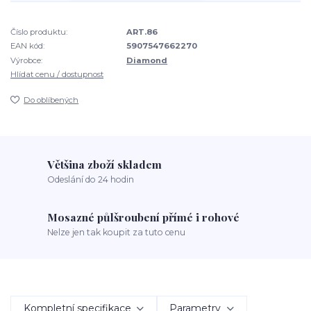
Číslo produktu:
ART.86
EAN kód:
5907547662270
Výrobce:
Diamond
Hlídat cenu / dostupnost
Do oblíbených
Většina zboží skladem
Odeslání do 24 hodin
Mosazné půlšroubení přímé i rohové
Nelze jen tak koupit za tuto cenu
Kompletní specifikace
Parametry